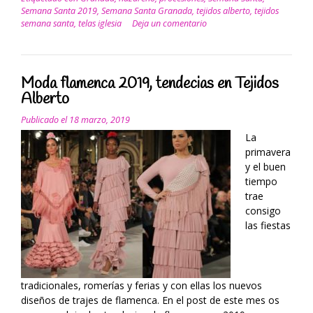
Semana
Semana Santa 2019
,
Semana Santa Granada
,
tejidos alberto
,
tejidos
Santa
semana santa
,
telas iglesia
Deja un comentario
en
Tejidos
Alberto”
Moda flamenca 2019, tendecias en Tejidos
Alberto
Publicado el
18 marzo, 2019
La
primavera
y el buen
tiempo
trae
consigo
las fiestas
tradicionales, romerías y ferias y con ellas los nuevos
diseños de trajes de flamenca. En el post de este mes os