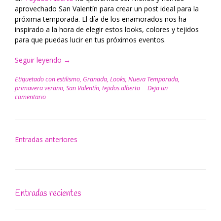
aprovechado San Valentín para crear un post ideal para la
próxima temporada. El día de los enamorados nos ha
inspirado a la hora de elegir estos looks, colores y tejidos
para que puedas lucir en tus próximos eventos.
Seguir leyendo
“Looks
→
inspirados
Etiquetado con
estilismo
,
Granada
,
Looks
,
Nueva Temporada
,
en
primavera verano
,
San Valentín
,
tejidos alberto
Deja un
San
comentario
Valentín”
Navegación
Entradas anteriores
de
entradas
Entradas recientes