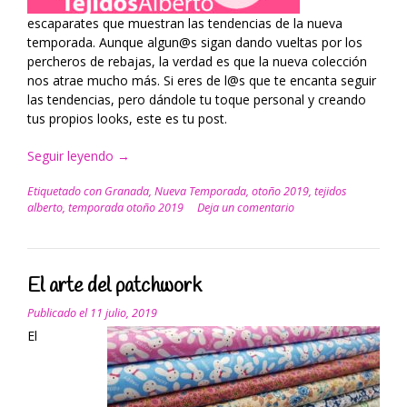
escaparates que muestran las tendencias de la nueva
temporada. Aunque algun@s sigan dando vueltas por los
percheros de rebajas, la verdad es que la nueva colección
nos atrae mucho más. Si eres de l@s que te encanta seguir
las tendencias, pero dándole tu toque personal y creando
tus propios looks, este es tu post.
Seguir leyendo
“Tendencias
→
otoño
Etiquetado con
Granada
,
Nueva Temporada
,
otoño 2019
,
tejidos
2019
alberto
,
temporada otoño 2019
Deja un comentario
Tejidos
Alberto”
El arte del patchwork
Publicado el
11 julio, 2019
El