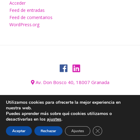
Acceder
Feed de entradas
Feed de comentarios
WordPress.org
Av. Don Bosco 40, 18007 Granada
Utilizamos cookies para ofrecerte la mejor experiencia en
nuestra web.
AVISO LEGAL
BLOG
CONÓZCANOS
CONTACTO
GALERÍA
Puedes aprender más sobre qué cookies utilizamos o
HOGAR
INFORMACIÓN SOBRE COOKIES
INICIO
desactivarlas en los
ajustes
.
POLÍTICA DE PRIVACIDAD Y PROTECCIÓN DE DATOS
Cerrar el banner de 
Aceptar
Rechazar
Ajustes
REALICE SU PEDIDO
TEXTIL