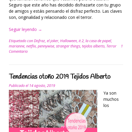
Seguro que este año has decidido disfrazarte con tu grupo
de amigos y estáis pensando el disfraz perfecto. Las claves
son, originalidad y relacionado con el terror.
Seguir leyendo
“Los
→
mejores
Etiquetado con
Disfraz
,
el joker
,
Halloween
,
it 2
,
la casa de papel
,
disfraces
marianne
,
netflix
,
pennywise
,
stranger things
,
tejidos alberto
,
Terror
1
para
Comentario
celebrar
Halloween
te
esperan
Tendencias otoño 2019 Tejidos Alberto
en
Tejidos
Publicado el
14 agosto, 2019
Alberto”
Ya son
muchos
los