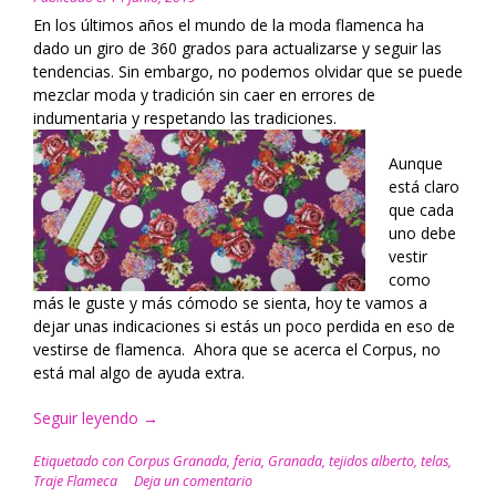
En los últimos años el mundo de la moda flamenca ha
dado un giro de 360 grados para actualizarse y seguir las
tendencias. Sin embargo, no podemos olvidar que se puede
mezclar moda y tradición sin caer en errores de
indumentaria y respetando las tradiciones.
Aunque
está claro
que cada
uno debe
vestir
como
más le guste y más cómodo se sienta, hoy te vamos a
dejar unas indicaciones si estás un poco perdida en eso de
vestirse de flamenca.
Ahora que se acerca el Corpus, no
está mal algo de ayuda extra.
Seguir leyendo
“¿Cómo
→
vestir
Etiquetado con
Corpus Granada
,
feria
,
Granada
,
tejidos alberto
,
telas
,
correctamente
Traje Flameca
Deja un comentario
de