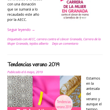
con una donación
que se sumará a lo
recaudado este año
por la AECC.
Seguir leyendo
“TEJIDOS
→
ALBERTO
Etiquetado con
AECC
,
carrera contra el cáncer Granada
,
Carrera de la
CON
Mujer Granada
,
tejidos alberto
Deja un comentario
LA
CARRERA
DE
LA
Tendencias verano 2019
MUJER
EN
Publicado el
6 mayo, 2019
GRANADA”
Estamos
en la
antesala
del
verano y
aunque el
tiempo