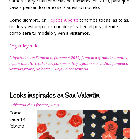
vamos a dejar las tendecias de flamenca en 2019, para que
vayáis pensando como será vuestro modelo.
Como siempre, en
Tejidos Alberto
tenemos todas las telas,
tejidos y estampados que deseéis. Lee el post, decide
como será tu modelo y ven a visitarnos.
Seguir leyendo
“Moda
→
flamenca
Etiquetado con
Flamenca
,
flamenca 2019
,
flamenca granada
,
lunares
,
2019,
tejidos alberto
,
tendencias flamenca
,
trajes flamenca
,
vestido flamenca
,
tendecias
vestidos gitana
,
volantes
Deja un comentario
en
Tejidos
Alberto”
Looks inspirados en San Valentín
Publicado el
13 febrero, 2019
Como
cada 14
febrero,