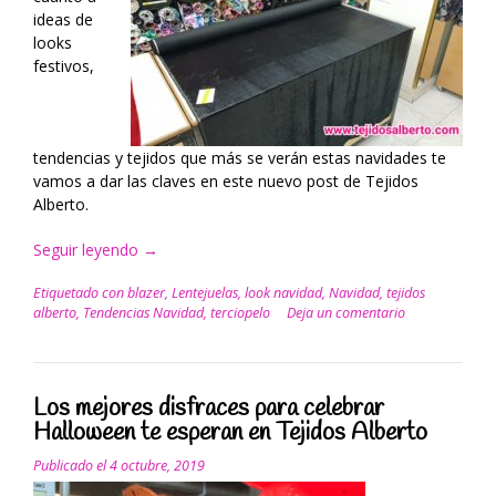
ideas de
looks
festivos,
tendencias y tejidos que más se verán estas navidades te
vamos a dar las claves en este nuevo post de Tejidos
Alberto.
Seguir leyendo
“Tendencias
→
Navidad
Etiquetado con
blazer
,
Lentejuelas
,
look navidad
,
Navidad
,
tejidos
2019/2020”
alberto
,
Tendencias Navidad
,
terciopelo
Deja un comentario
Los mejores disfraces para celebrar
Halloween te esperan en Tejidos Alberto
Publicado el
4 octubre, 2019