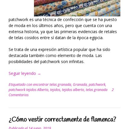
patchwork es una técnica de confección que se ha puesto
de moda en los últimos años, pero que cuenta con una
extensa historia, ya que las primeras evidencias de retales
de telas cosidos entre sí datan de la época egipcia.
Se trata de una expresión artística popular que ha sido
destacada también como elemento de moda. Las
posibilidades del patchwork son infinitas.
Seguir leyendo
“El
→
arte
Etiquetado con
encontrar telas granada
,
Granada
,
patchwork
,
del
patchwork tejidos Alberto
,
tejidos
,
tejidos alberto
,
telas granada
2
patchwork”
Comentarios
¿Cómo vestir correctamente de flamenca?
Publicado el
14 junio, 2019