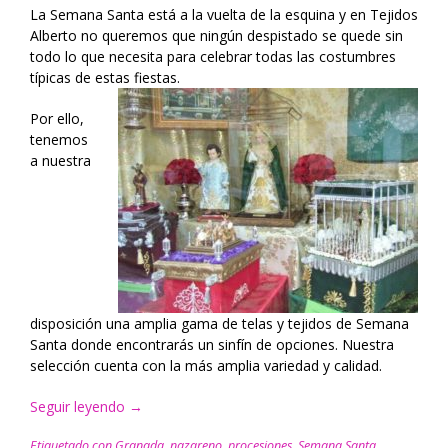
La Semana Santa está a la vuelta de la esquina y en Tejidos
Alberto no queremos que ningún despistado se quede sin
todo lo que necesita para celebrar todas las costumbres
típicas de estas fiestas.
Por ello,
tenemos
a nuestra
disposición una amplia gama de telas y tejidos de Semana
Santa donde encontrarás un sinfín de opciones. Nuestra
selección cuenta con la más amplia variedad y calidad.
Seguir leyendo
“Vive
→
la
Etiquetado con
Granada
,
nazareno
,
procesiones
,
Semana Santa
,