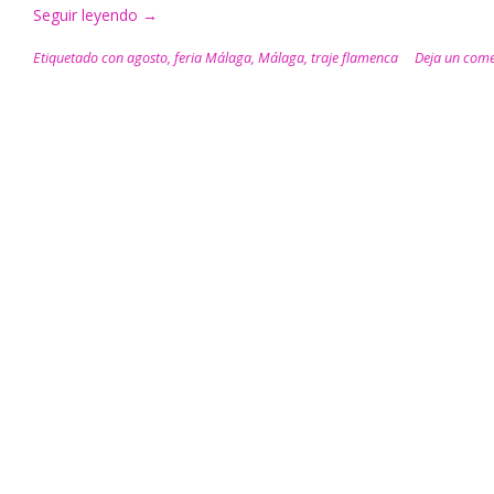
Seguir leyendo
“¡Confecciona
→
tu
Etiquetado con
agosto
,
feria Málaga
,
Málaga
,
traje flamenca
Deja un come
propio
traje
de
flamenca
para
la
Feria
de
Málaga!”