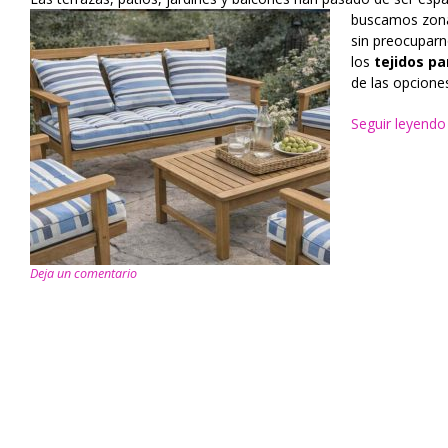
buscamos zonas
sin preocuparn
los
tejidos pa
de las opcion
Seguir leyend
Deja un comentario