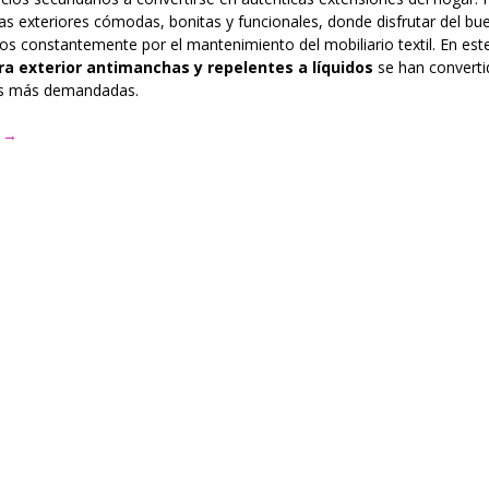
 exteriores cómodas, bonitas y funcionales, donde disfrutar del bu
os constantemente por el mantenimiento del mobiliario textil. En est
ra exterior antimanchas y repelentes a líquidos
se han converti
es más demandadas.
o
“Tejidos
→
para
exterior
y
terrazas
antimanchas:
comodidad,
diseño
y
resistencia”