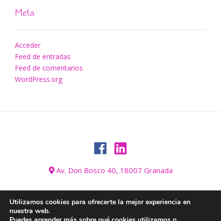
Meta
Acceder
Feed de entradas
Feed de comentarios
WordPress.org
Av. Don Bosco 40, 18007 Granada
Utilizamos cookies para ofrecerte la mejor experiencia en
nuestra web.
AVISO LEGAL
BLOG
CONÓZCANOS
CONTACTO
GALERÍA
Puedes aprender más sobre qué cookies utilizamos o