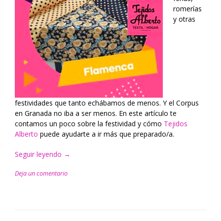
romerías
y otras
festividades que tanto echábamos de menos. Y el Corpus
en Granada no iba a ser menos. En este artículo te
contamos un poco sobre la festividad y cómo
Tejidos
Alberto
puede ayudarte a ir más que preparado/a.
Seguir leyendo
“Prepárate
→
para
Deja un comentario
el
Corpus
en
Granada”