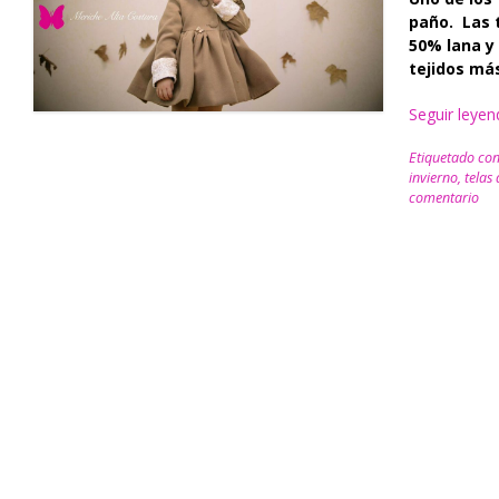
paño. Las 
50% lana y
tejidos má
Seguir leye
Etiquetado co
invierno
,
telas
comentario