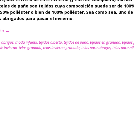
telas de paño son tejidos cuya composición puede ser de 100%
 50% poliéster o bien de 100% poliéster. Sea como sea, uno de
s abrigados para pasar el invierno.
ndo
“Tus
→
niños
n
abrigos
,
moda infantil
,
tejidos alberto
,
tejidos de paño
,
tejidos en granada
,
tejidos
abrigados
 de invierno
,
telas granada
,
telas invierno granada
,
telas para abrigos
,
telas para ni
y
a
la
última
moda
este
invierno.”