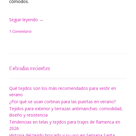
cómodos.
Seguir leyendo
“Ideas
→
de
1 Comentario
telas
y
tejidos
que
puedes
utilizar
Entradas recientes
para
hacer
tu
Qué tejidos son los más recomendados para vestir en
disfraz
verano
de
¿Por qué se usan cortinas para las puertas en verano?
Halloween”
Tejidos para exterior y terrazas antimanchas: comodidad,
diseño y resistencia
Tendencias en telas y tejidos para trajes de flamenca en
2026
Historia del tejido brocado y su uso en Semana Santa