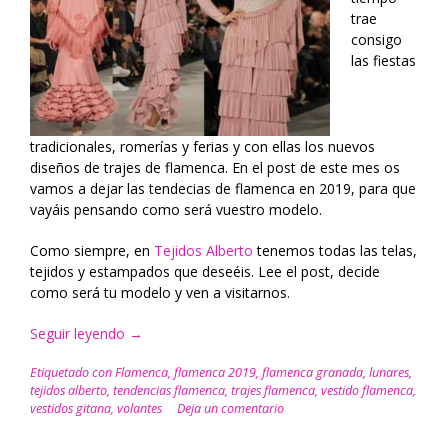
trae
consigo
las fiestas
tradicionales, romerías y ferias y con ellas los nuevos
diseños de trajes de flamenca. En el post de este mes os
vamos a dejar las tendecias de flamenca en 2019, para que
vayáis pensando como será vuestro modelo.
Como siempre, en
Tejidos Alberto
tenemos todas las telas,
tejidos y estampados que deseéis. Lee el post, decide
como será tu modelo y ven a visitarnos.
Seguir leyendo
“Moda
→
flamenca
Etiquetado con
Flamenca
,
flamenca 2019
,
flamenca granada
,
lunares
,
2019,
tejidos alberto
,
tendencias flamenca
,
trajes flamenca
,
vestido flamenca
,
tendecias
vestidos gitana
,
volantes
Deja un comentario
en
Tejidos