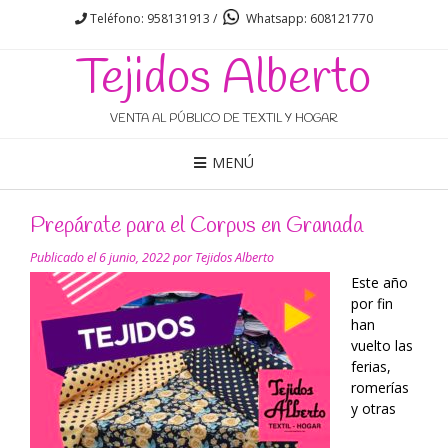
Teléfono: 958131913 /
Whatsapp: 608121770
Tejidos Alberto
VENTA AL PÚBLICO DE TEXTIL Y HOGAR
MENÚ
Prepárate para el Corpus en Granada
Publicado el
6 junio, 2022
por
Tejidos Alberto
Este año
por fin
han
vuelto las
ferias,
romerías
y otras