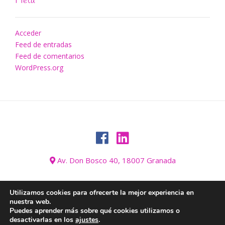
Meta
Acceder
Feed de entradas
Feed de comentarios
WordPress.org
Av. Don Bosco 40, 18007 Granada
Utilizamos cookies para ofrecerte la mejor experiencia en
nuestra web.
AVISO LEGAL
BLOG
CONÓZCANOS
CONTACTO
GALERÍA
Puedes aprender más sobre qué cookies utilizamos o
HOGAR
INFORMACIÓN SOBRE COOKIES
INICIO
desactivarlas en los
ajustes
.