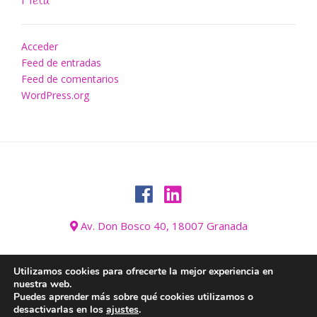
Meta
Acceder
Feed de entradas
Feed de comentarios
WordPress.org
Av. Don Bosco 40, 18007 Granada
Utilizamos cookies para ofrecerte la mejor experiencia en
nuestra web.
AVISO LEGAL
BLOG
CONÓZCANOS
CONTACTO
GALERÍA
Puedes aprender más sobre qué cookies utilizamos o
HOGAR
INFORMACIÓN SOBRE COOKIES
INICIO
desactivarlas en los
ajustes
.