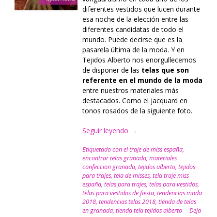
diferentes vestidos que lucen durante
esa noche de la elección entre las
diferentes candidatas de todo el
mundo. Puede decirse que es la
pasarela última de la moda. Y en
Tejidos Alberto nos enorgullecemos
de disponer de las
telas que son
referente en el mundo de la moda
entre nuestros materiales más
destacados. Como el jacquard en
tonos rosados de la siguiente foto.
Seguir leyendo
“Vístete
→
como
Etiquetado con
el traje de miss españa
,
una
encontrar telas granada
,
materiales
Miss
confeccion granada
,
tejidos alberto
,
tejidos
con
para trajes
,
tela de misses
,
tela traje miss
Tejidos
españa
,
telas para trajes
,
telas para vestidos
,
Alberto”
telas para vestidos de fiesta
,
tendencias moda
2018
,
tendencias telas 2018
,
tienda de telas
en granada
,
tienda tela tejidos alberto
Deja