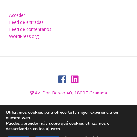
Acceder
Feed de entradas
Feed de comentarios
WordPress.org
Av. Don Bosco 40, 18007 Granada
Utilizamos cookies para ofrecerte la mejor experiencia en
nuestra web.
AVISO LEGAL
BLOG
CONÓZCANOS
CONTACTO
GALERÍA
Puedes aprender más sobre qué cookies utilizamos o
HOGAR
INFORMACIÓN SOBRE COOKIES
INICIO
desactivarlas en los
ajustes
.
POLÍTICA DE PRIVACIDAD Y PROTECCIÓN DE DATOS