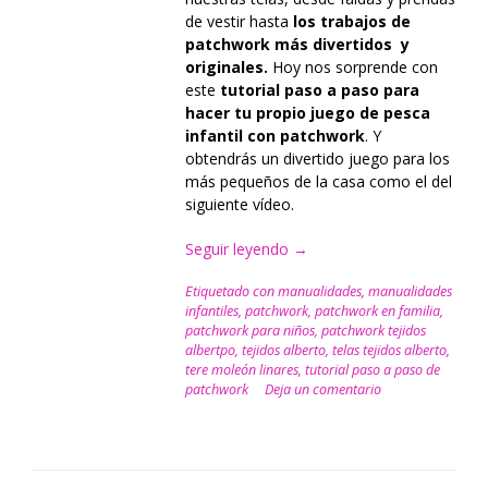
de vestir hasta
los trabajos de
patchwork más divertidos y
originales.
Hoy nos sorprende con
este
tutorial paso a paso para
hacer tu propio juego de pesca
infantil con patchwork
. Y
obtendrás un divertido juego para los
más pequeños de la casa como el del
siguiente vídeo.
Seguir leyendo
“Patchwork
→
paso
Etiquetado con
manualidades
,
manualidades
a
infantiles
,
patchwork
,
patchwork en familia
,
paso:
patchwork para niños
,
patchwork tejidos
Juego
albertpo
,
tejidos alberto
,
telas tejidos alberto
,
de
tere moleón linares
,
tutorial paso a paso de
pesca
patchwork
Deja un comentario
para
los
más
peques”