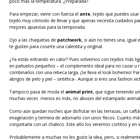
poco más la temperatura. ¿Preparada?
Para empezar, viene con fuerza el
ante
, tejido que puedes usar
tejido muy cómodo de llevar y que apenas necesita cuidados par
mejores apuestas para la temporada.
Ojo a las chaquetas de
patchwork
, si aún no tienes una, igua
te gusten para coserte una calentita y original.
¿Ya estás entrando en calor? Pues volvemos con tejidos más lig
en pañuelos pequeños – el complemento ideal para no cazar u re
combinarlos con una rebeca larga. ¡Se lleva el look bohemio! P
abrigos de pelo y piel – sintética-. Aunque si eres una fashion 
Tampoco pasa de moda el
animal print
, que sigue teniendo u
muchas veces menos es más, no abuses del estampado animal, 
Como aún quedan noches que disfrutar en las terrazas, un caftán
imaginación y termina de adornarlo con unos flecos. Cuanto más o
conjuntarla con un chaleco. Este año los veremos cortitos y en 
Probablemente a muchas no les guste la idea, pero, si realmente