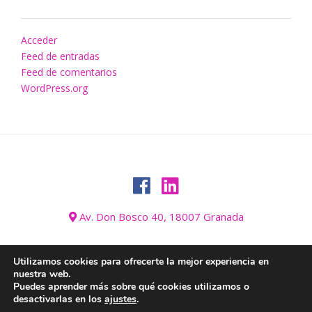
Acceder
Feed de entradas
Feed de comentarios
WordPress.org
Av. Don Bosco 40, 18007 Granada
Utilizamos cookies para ofrecerte la mejor experiencia en
nuestra web.
AVISO LEGAL
BLOG
CONÓZCANOS
CONTACTO
GALERÍA
Puedes aprender más sobre qué cookies utilizamos o
HOGAR
INFORMACIÓN SOBRE COOKIES
INICIO
desactivarlas en los
ajustes
.
POLÍTICA DE PRIVACIDAD Y PROTECCIÓN DE DATOS