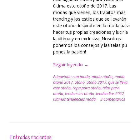
última este otoño de 2017. Las
modas que vienen, los trapitos más
trending y los estilos que se llevarán
este otoño. Inspírate en la moda para
hacer tus propias creaciones y lucir a
la última y en exclusiva. Nosotros
ponemos los consejos y las telas ¡tú
pones la pasión!
Seguir leyendo
“Tendencias
→
otoño
Etiquetado con
moda
,
moda otoño
,
moda
2017
otoño 2017
,
otoño
,
otoño 2017
,
que se lleva
¡tu
este otoño
,
ropa para otoño
,
telas para
armario
otoño
,
tendencias otoño
,
tendendias 2017
,
a
ultimas tendencias moda
3 Comentarios
la
última!”
Entradas recientes